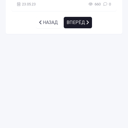
23.05.23
660
0
НАЗАД
ВПЕРЁД