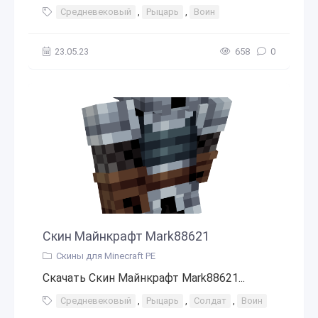
Средневековый
,
Рыцарь
,
Воин
23.05.23
658
0
Скин Майнкрафт Mark88621
Скины для Minecraft PE
Скачать Скин Майнкрафт Mark88621...
Средневековый
,
Рыцарь
,
Солдат
,
Воин