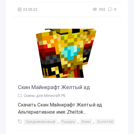
23.05.23
953
0
Скин Майнкрафт Желтый ад
Скины для Minecraft PE
Скачать Скин Майнкрафт Желтый ад
Альтернативное имя: Zheltok...
Средневековый
,
Рыцарь
,
Воин
,
Золотой