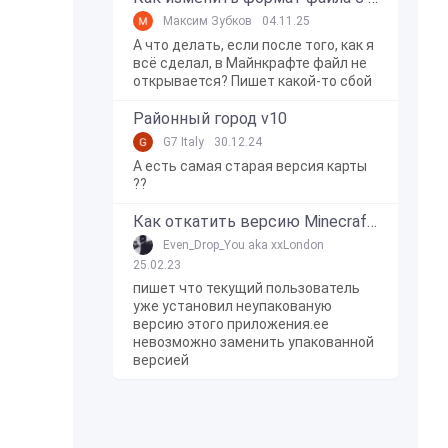
Максим Зубков
04.11.25
А что делать, если после того, как я
всё сделал, в Майнкрафте файл не
открывается? Пишет какой-то сбой
Районный город v10
G7 Italy
30.12.24
А есть самая старая версия карты
??
Как откатить версию Minecraft Bedrock Edition на Windows 10?
Even_Drop_You aka xxLondon
25.02.23
пишет что текущий пользователь
уже установил неупакованую
версию этого приложения.ее
невозможно заменить упакованной
версией