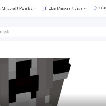
Гай
 Minecraft PE и BE
Для Minecraft Java
 mqqid