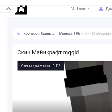
Главная
Для
Кроперс
»
Скины для Minecraft PE
»
Скин Майнкрафт
Скин Майнкрафт mqqid
Скины для Minecraft PE