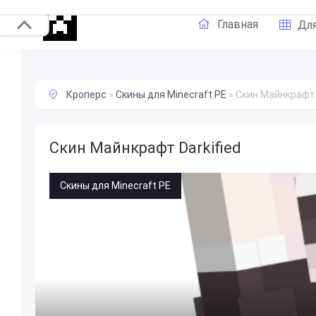
Главная
Для
Кроперс
»
Скины для Minecraft PE
»
Скин Майнкрафт D
Скин Майнкрафт Darkified
Скины для Minecraft PE