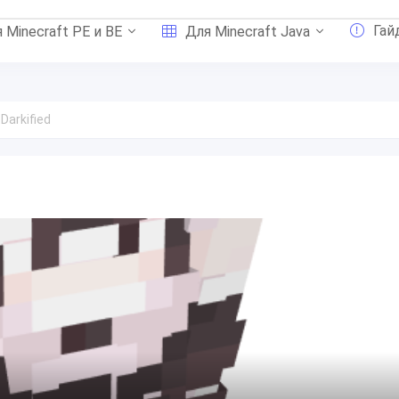
Гай
 Minecraft PE и BE
Для Minecraft Java
arkified