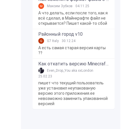
Максим Зубков
04.11.25
А что делать, если после того, как я
всё сделал, в Майнкрафте файл не
открывается? Пишет какой-то сбой
Районный город v10
G7 Italy
30.12.24
А есть самая старая версия карты
??
Как откатить версию Minecraft Bedrock Edition на Windows 10?
Even_Drop_You aka xxLondon
25.02.23
пишет что текущий пользователь
уже установил неупакованую
версию этого приложения.ее
невозможно заменить упакованной
версией