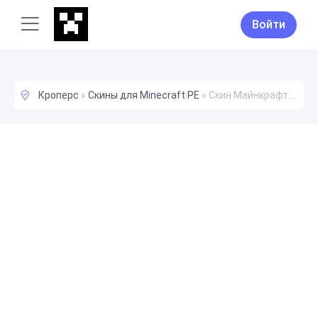
Войти
Кроперс
»
Скины для Minecraft PE
»
Скин Майнкрафт poogersik