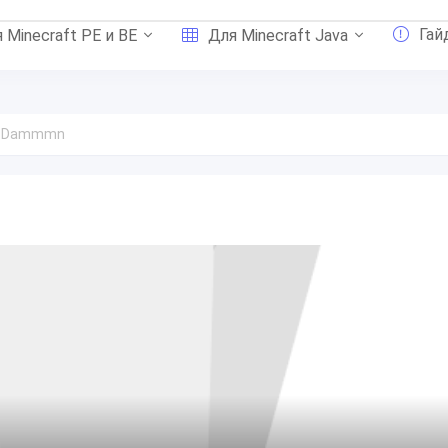
Гай
 Minecraft PE и BE
Для Minecraft Java
т Dammmn