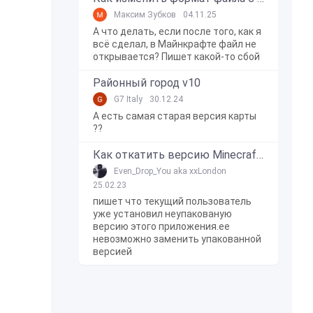
Максим Зубков
04.11.25
А что делать, если после того, как я
всё сделал, в Майнкрафте файл не
открывается? Пишет какой-то сбой
Районный город v10
G7 Italy
30.12.24
А есть самая старая версия карты
??
Как откатить версию Minecraft Bedrock Edition на Windows 10?
Even_Drop_You aka xxLondon
25.02.23
пишет что текущий пользователь
уже установил неупакованую
версию этого приложения.ее
невозможно заменить упакованной
версией