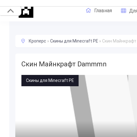
Главная
Для
Кроперс
»
Скины для Minecraft PE
»
Скин Майнкраф
Скин Майнкрафт Dammmn
Скины для Minecraft PE