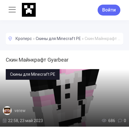
Войти
Кроперс
»
Скины для Minecraft PE
»
Скин Майнкрафт Gyarbear
Скин Майнкрафт Gyarbear
Скины для Minecraft PE
verew
22:58, 23 май 2023
686
0