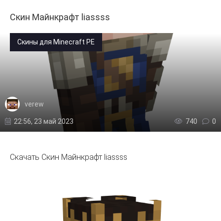
Скин Майнкрафт liassss
Скины для Minecraft PE
verew
22:56, 23 май 2023
740
0
Скачать Скин Майнкрафт liassss