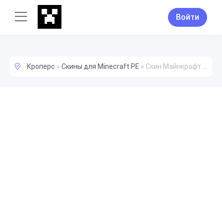
Войти
Кроперс
»
Скины для Minecraft PE
»
Скин Майнкрафт liassss