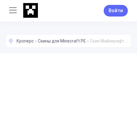
Войти
Кроперс
»
Скины для Minecraft PE
»
Скин Майнкрафт Sxsterlvry