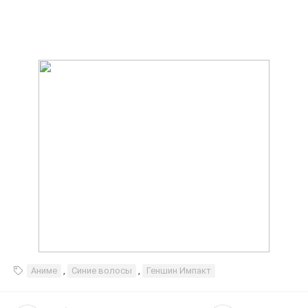
Аниме
,
Синие волосы
,
Геншин Импакт