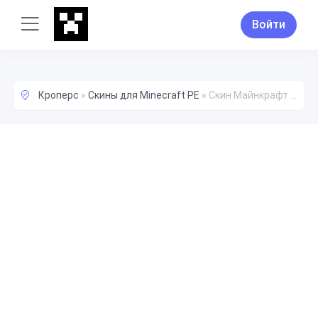
Войти
Кроперс
»
Скины для Minecraft PE
»
Скин Майнкрафт 4u4