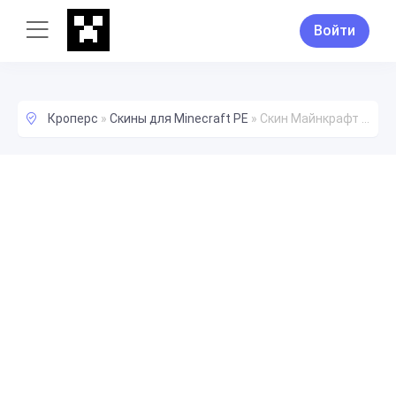
Войти
Кроперс
»
Скины для Minecraft PE
»
Скин Майнкрафт ZQF