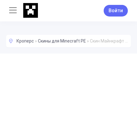
Войти
Кроперс
»
Скины для Minecraft PE
»
Скин Майнкрафт luciiee