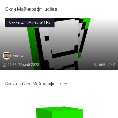
Скин Майнкрафт luciiee
Скины для Minecraft PE
verew
22:53, 23 май 2023
665
0
Скачать Скин Майнкрафт luciiee