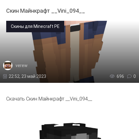
Скин Майнкрафт __Vini_094__
Скины для Minecraft PE
verew
22:52, 23 май 2023
696
0
Скачать Скин Майнкрафт __Vini_094__