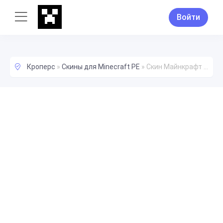
Войти
Кроперс
»
Скины для Minecraft PE
»
Скин Майнкрафт __Vini_094__