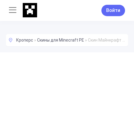
Войти
Кроперс
»
Скины для Minecraft PE
»
Скин Майнкрафт ArtCraft_CH