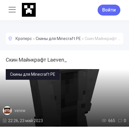
Войти
Кроперс
»
Скины для Minecraft PE
»
Скин Майнкрафт Laeven_
Скин Майнкрафт Laeven_
Скины для Minecraft PE
verew
22:26, 23 май 2023
665
0