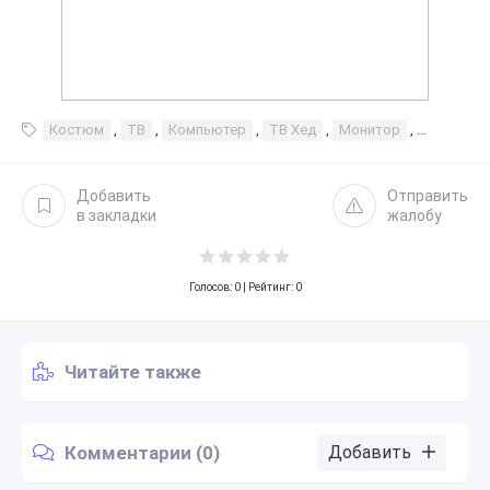
Костюм
,
ТВ
,
Компьютер
,
ТВ Хед
,
Монитор
,
Голова п
Добавить
Отправить
в закладки
жалобу
Голосов:
0
| Рейтинг: 0
Читайте также
Комментарии (0)
Добавить