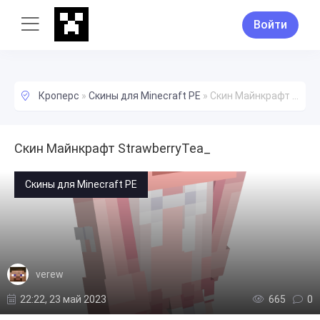
Войти
Кроперс
»
Скины для Minecraft PE
»
Скин Майнкрафт StrawberryTea_
Скин Майнкрафт StrawberryTea_
Скины для Minecraft PE
verew
22:22, 23 май 2023
665
0