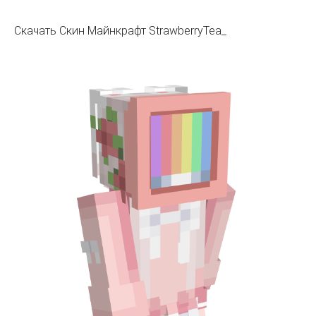
Скачать Скин Майнкрафт StrawberryTea_