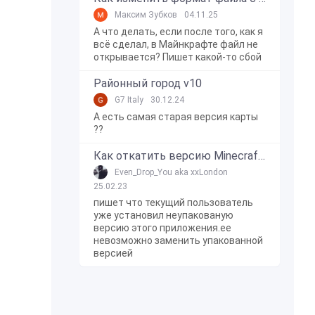
Максим Зубков
04.11.25
А что делать, если после того, как я
всё сделал, в Майнкрафте файл не
открывается? Пишет какой-то сбой
Районный город v10
G7 Italy
30.12.24
А есть самая старая версия карты
??
Как откатить версию Minecraft Bedrock Edition на Windows 10?
Even_Drop_You aka xxLondon
25.02.23
пишет что текущий пользователь
уже установил неупакованую
версию этого приложения.ее
невозможно заменить упакованной
версией