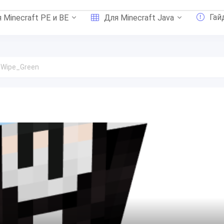
Гай
 Minecraft PE и BE
Для Minecraft Java
 Wipe_Green