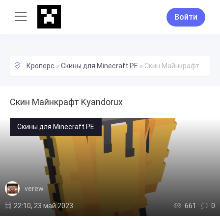
Войти
Кроперс
»
Скины для Minecraft PE
»
Скин Майнкрафт Kyandorux
Скин Майнкрафт Kyandorux
Скины для Minecraft PE
verew
22:10, 23 май 2023
661
0