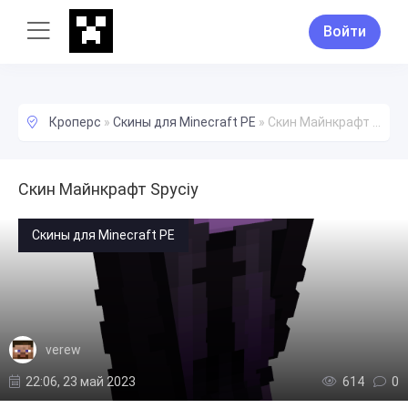
Войти
Кроперс
»
Скины для Minecraft PE
»
Скин Майнкрафт Spyciy
Скин Майнкрафт Spyciy
Скины для Minecraft PE
verew
22:06, 23 май 2023
614
0