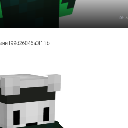
5
ени f99d26846a3f1ffb