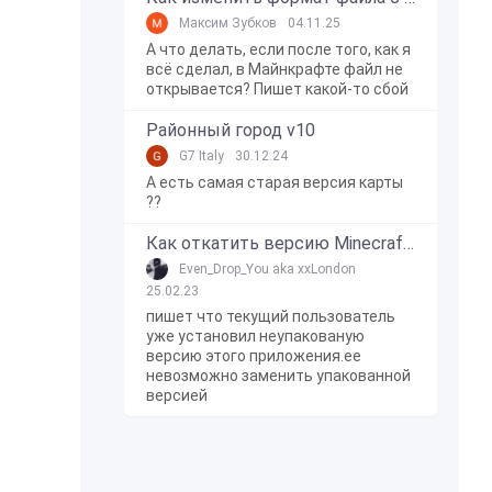
Максим Зубков
04.11.25
А что делать, если после того, как я
всё сделал, в Майнкрафте файл не
открывается? Пишет какой-то сбой
Районный город v10
G7 Italy
30.12.24
А есть самая старая версия карты
??
Как откатить версию Minecraft Bedrock Edition на Windows 10?
Even_Drop_You aka xxLondon
25.02.23
пишет что текущий пользователь
уже установил неупакованую
версию этого приложения.ее
невозможно заменить упакованной
версией