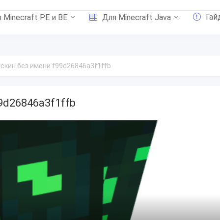
Гай
 Minecraft PE и BE
Для Minecraft Java
скин без имени f99d26846a3f1ffb
9d26846a3f1ffb