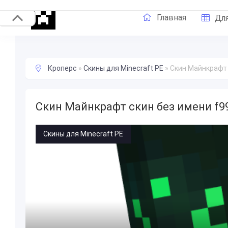
Главная
Для
Кроперс
»
Скины для Minecraft PE
»
Скин Майнкрафт 
Скин Майнкрафт скин без имени f9
Скины для Minecraft PE