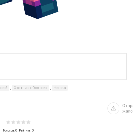
чный
,
Охотник x Охотник
,
Hisoka
Отпр
жало
Голосов:
0
| Рейтинг: 0