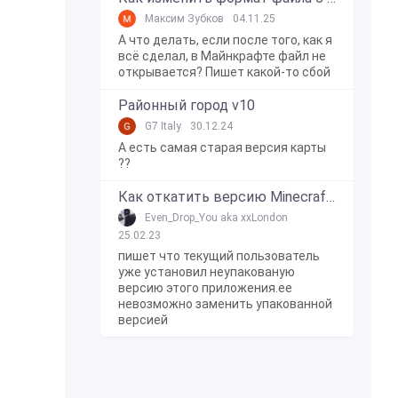
Максим Зубков
04.11.25
А что делать, если после того, как я
всё сделал, в Майнкрафте файл не
открывается? Пишет какой-то сбой
Районный город v10
G7 Italy
30.12.24
А есть самая старая версия карты
??
Как откатить версию Minecraft Bedrock Edition на Windows 10?
Even_Drop_You aka xxLondon
25.02.23
пишет что текущий пользователь
уже установил неупакованую
версию этого приложения.ее
невозможно заменить упакованной
версией