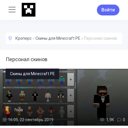
Войти
Кроперс
»
Скины для Minecraft PE
»
Персонал скинов
Персонал скинов
Скины для Minecraft PE
frida
16:05, 22 сентябрь 2019
1,9К
0