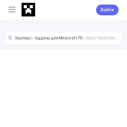
Войти
Кроперс
»
Аддоны для Minecraft PE
»
More Vanilla Weapons V1.4 (Durability Fix) facebook 144 facebook 430 sharethis 2.7k