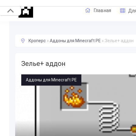
Главная
Для
Кроперс
»
Аддоны для Minecraft PE
»
Зелье+ аддон
Зелье+ аддон
Аддоны для Minecraft PE