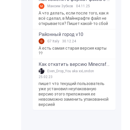
Максим Зубков
04.11.25
А что делать, если после того, как я
всё сделал, в Майнкрафте файл не
открывается? Пишет какой-то сбой
Районный город v10
G7 Italy
30.12.24
А есть самая старая версия карты
??
Как откатить версию Minecraft Bedrock Edition на Windows 10?
Even_Drop_You aka xxLondon
25.02.23
пишет что текущий пользователь
уже установил неупакованую
версию этого приложения.ее
невозможно заменить упакованной
версией