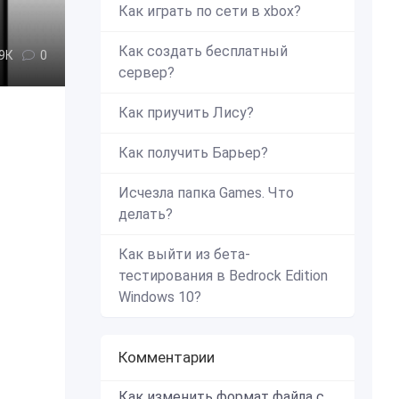
Как играть по сети в xbox?
Как создать бесплатный
,9К
0
сервер?
Как приучить Лису?
Как получить Барьер?
Исчезла папка Games. Что
делать?
Как выйти из бета-
тестирования в Bedrock Edition
Windows 10?
Комментарии
Как изменить формат файла с zip в mcworld?