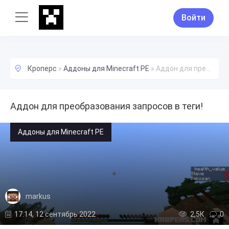
Войти
Кроперс
»
Аддоны для Minecraft PE
»
Аддон для преобразования запросов в теги!
Аддон для преобразования запросов в теги!
Аддоны для Minecraft PE
markus
17:14, 12 сентябрь 2022
2,5К
0