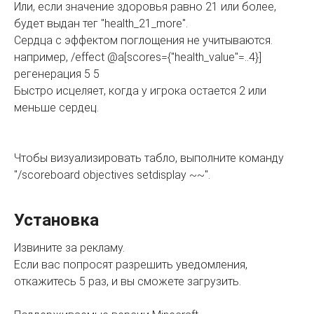
Или, если значение здоровья равно 21 или более,
будет выдан тег "health_21_more".
Сердца с эффектом поглощения не учитываются.
например, /effect @a[scores={"health_value"=..4}]
регенерация 5 5
Быстро исцеляет, когда у игрока остается 2 или
меньше сердец.
Чтобы визуализировать табло, выполните команду
"/scoreboard objectives setdisplay ~~".
Установка
Извините за рекламу.
Если вас попросят разрешить уведомления,
откажитесь 5 раз, и вы сможете загрузить.