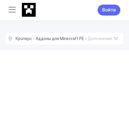
Войти
Кроперс
»
Аддоны для Minecraft PE
»
Дополнение "Манекен для краш-теста"!