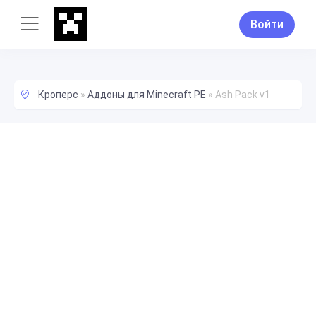
Войти
Кроперс
»
Аддоны для Minecraft PE
»
Ash Pack v1