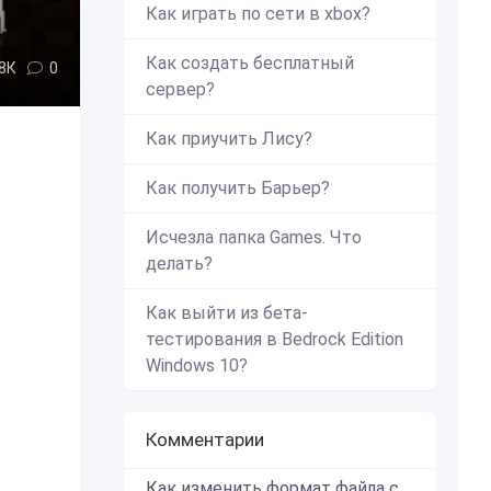
Как играть по сети в xbox?
Как создать бесплатный
,8К
0
сервер?
Как приучить Лису?
Как получить Барьер?
Исчезла папка Games. Что
делать?
Как выйти из бета-
тестирования в Bedrock Edition
Windows 10?
Комментарии
Как изменить формат файла с zip в mcworld?