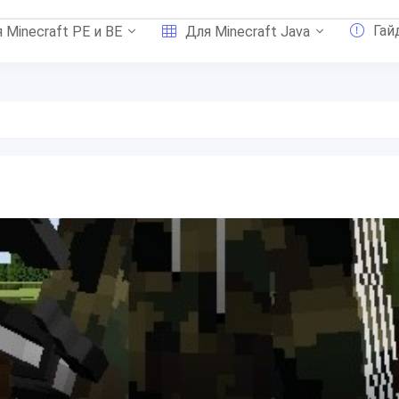
Гай
 Minecraft PE и BE
Для Minecraft Java