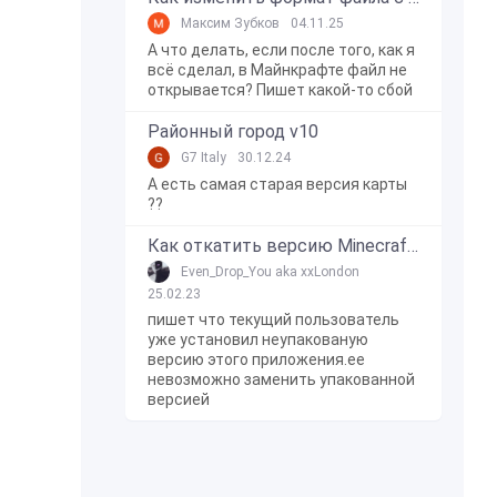
Максим Зубков
04.11.25
А что делать, если после того, как я
всё сделал, в Майнкрафте файл не
открывается? Пишет какой-то сбой
Районный город v10
G7 Italy
30.12.24
А есть самая старая версия карты
??
Как откатить версию Minecraft Bedrock Edition на Windows 10?
Even_Drop_You aka xxLondon
25.02.23
пишет что текущий пользователь
уже установил неупакованую
версию этого приложения.ее
невозможно заменить упакованной
версией