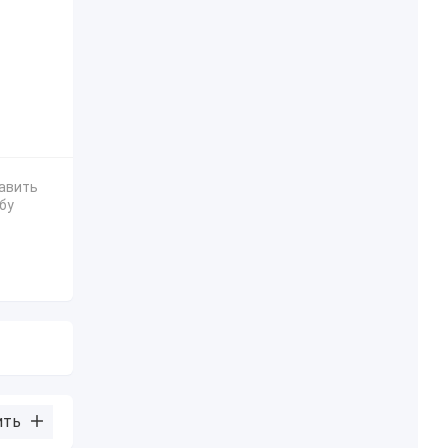
авить
бу
ить