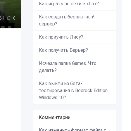
Как играть по сети в xbox?
Как создать бесплатный
,6К
0
сервер?
Как приучить Лису?
Как получить Барьер?
Исчезла папка Games. Что
делать?
Как выйти из бета-
тестирования в Bedrock Edition
Windows 10?
Комментарии
Как изменить формат файла с zip в mcworld?