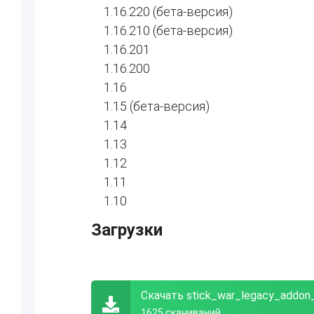
1.16.220 (бета-версия)
1.16.210 (бета-версия)
1.16.201
1.16.200
1.16
1.15 (бета-версия)
1.14
1.13
1.12
1.11
1.10
Загрузки
Скачать stick_war_legacy_addo
1625 скачиваний