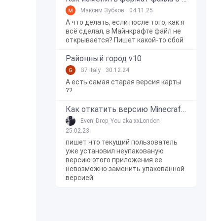
Максим Зубков
04.11.25
А что делать, если после того, как я
всё сделал, в Майнкрафте файл не
открывается? Пишет какой-то сбой
Районный город v10
G7 Italy
30.12.24
А есть самая старая версия карты
??
Как откатить версию Minecraft Bedrock Edition на Windows 10?
Even_Drop_You aka xxLondon
25.02.23
пишет что текущий пользователь
уже установил неупакованую
версию этого приложения.ее
невозможно заменить упакованной
версией