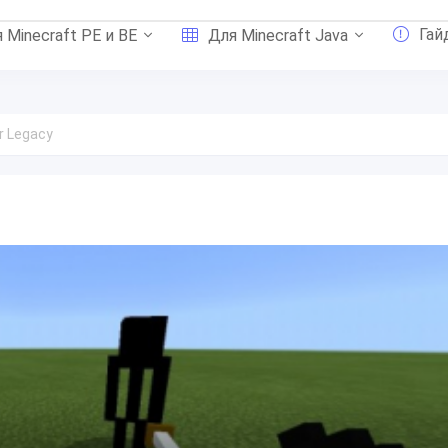
Гай
 Minecraft PE и BE
Для Minecraft Java
r Legacy