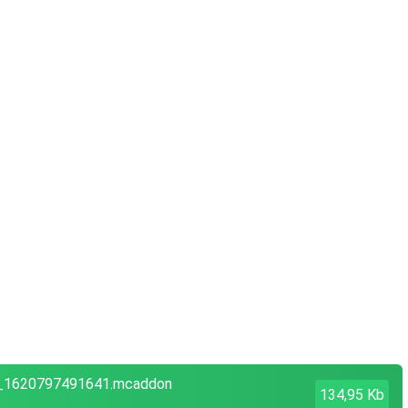
n_1620797491641.mcaddon
134,95 Kb