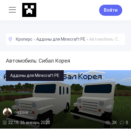
Войти
Кроперс
»
Аддоны для Minecraft PE
»
Автомобиль: Сибал Корея
Автомобиль: Сибал Корея
Аддоны для Minecraft PE
nezove
22:18, 26 январь 2020
2К
0