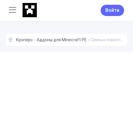
Войти
Кроперс
»
Аддоны для Minecraft PE
»
Свинья-плихопатка Дополнение